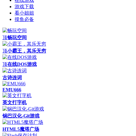
在线游戏
游戏下载
看小姐姐
摸鱼必备
顶
畅玩空间
顶
小霸王，其乐无穷
顶
在线DOS游戏
古诗连词
EMU666
英文打字机
锅巴汉化-Git游戏
HTML5魔塔广场