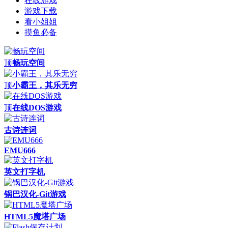
在线游戏
游戏下载
看小姐姐
摸鱼必备
顶
畅玩空间
顶
小霸王，其乐无穷
顶
在线DOS游戏
古诗连词
EMU666
英文打字机
锅巴汉化-Git游戏
HTML5魔塔广场