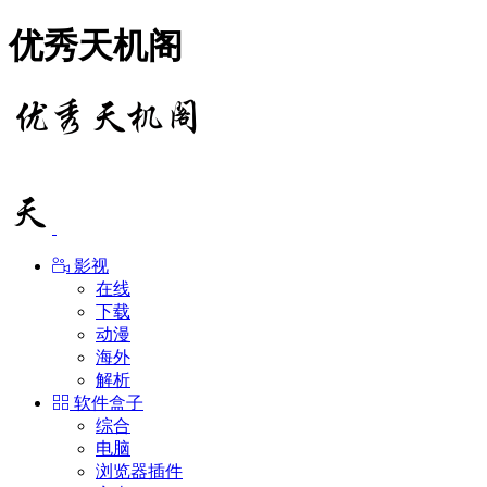
优秀天机阁
影视
在线
下载
动漫
海外
解析
软件盒子
综合
电脑
浏览器插件