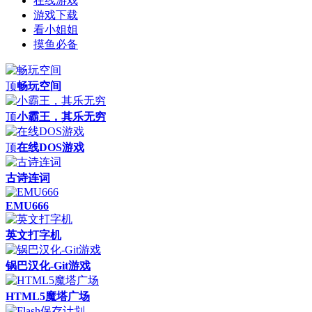
在线游戏
游戏下载
看小姐姐
摸鱼必备
顶
畅玩空间
顶
小霸王，其乐无穷
顶
在线DOS游戏
古诗连词
EMU666
英文打字机
锅巴汉化-Git游戏
HTML5魔塔广场