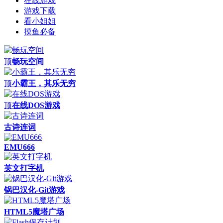
在线游戏
游戏下载
看小姐姐
摸鱼必备
顶
畅玩空间
顶
小霸王，其乐无穷
顶
在线DOS游戏
古诗连词
EMU666
英文打字机
锅巴汉化-Git游戏
HTML5魔塔广场