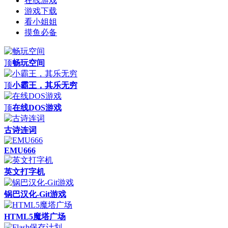
在线游戏
游戏下载
看小姐姐
摸鱼必备
顶
畅玩空间
顶
小霸王，其乐无穷
顶
在线DOS游戏
古诗连词
EMU666
英文打字机
锅巴汉化-Git游戏
HTML5魔塔广场