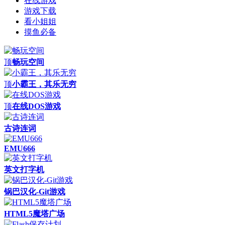
在线游戏
游戏下载
看小姐姐
摸鱼必备
顶
畅玩空间
顶
小霸王，其乐无穷
顶
在线DOS游戏
古诗连词
EMU666
英文打字机
锅巴汉化-Git游戏
HTML5魔塔广场