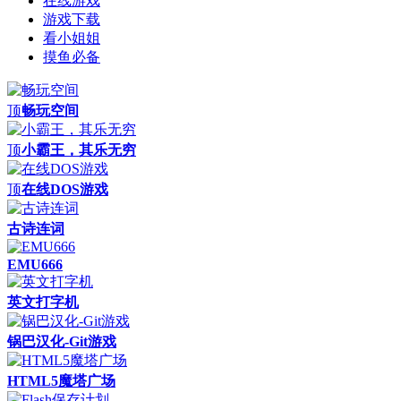
在线游戏
游戏下载
看小姐姐
摸鱼必备
顶
畅玩空间
顶
小霸王，其乐无穷
顶
在线DOS游戏
古诗连词
EMU666
英文打字机
锅巴汉化-Git游戏
HTML5魔塔广场