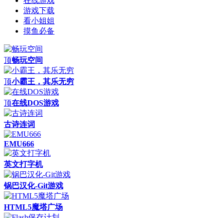
在线游戏
游戏下载
看小姐姐
摸鱼必备
顶
畅玩空间
顶
小霸王，其乐无穷
顶
在线DOS游戏
古诗连词
EMU666
英文打字机
锅巴汉化-Git游戏
HTML5魔塔广场