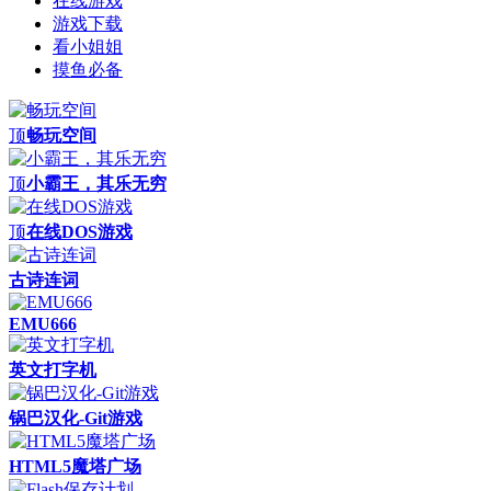
在线游戏
游戏下载
看小姐姐
摸鱼必备
顶
畅玩空间
顶
小霸王，其乐无穷
顶
在线DOS游戏
古诗连词
EMU666
英文打字机
锅巴汉化-Git游戏
HTML5魔塔广场