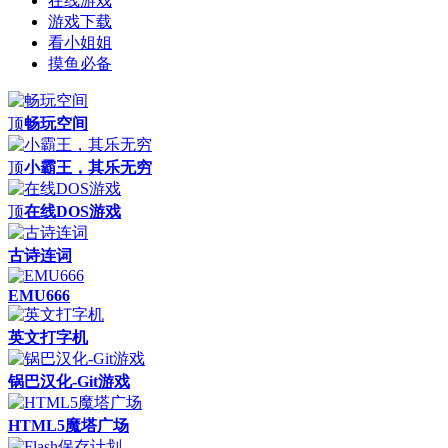
在线游戏
游戏下载
看小姐姐
摸鱼必备
顶
畅玩空间
顶
小霸王，其乐无穷
顶
在线DOS游戏
古诗连词
EMU666
英文打字机
锅巴汉化-Git游戏
HTML5魔塔广场