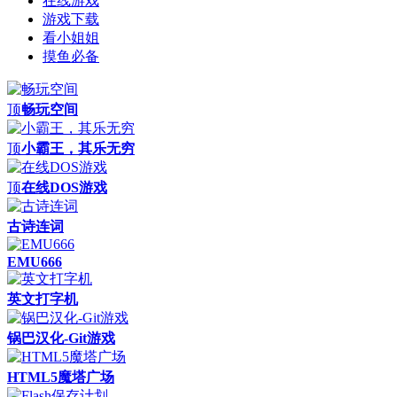
在线游戏
游戏下载
看小姐姐
摸鱼必备
顶
畅玩空间
顶
小霸王，其乐无穷
顶
在线DOS游戏
古诗连词
EMU666
英文打字机
锅巴汉化-Git游戏
HTML5魔塔广场