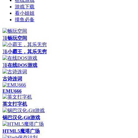
在线游戏
游戏下载
看小姐姐
摸鱼必备
顶
畅玩空间
顶
小霸王，其乐无穷
顶
在线DOS游戏
古诗连词
EMU666
英文打字机
锅巴汉化-Git游戏
HTML5魔塔广场