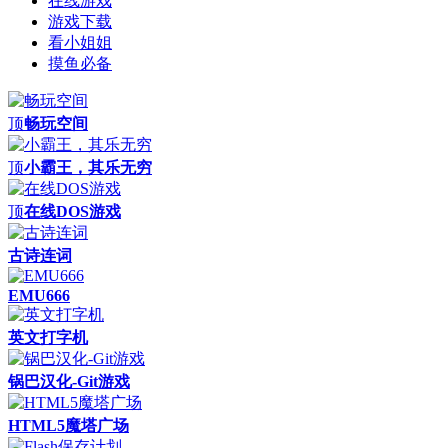
在线游戏
游戏下载
看小姐姐
摸鱼必备
顶
畅玩空间
顶
小霸王，其乐无穷
顶
在线DOS游戏
古诗连词
EMU666
英文打字机
锅巴汉化-Git游戏
HTML5魔塔广场