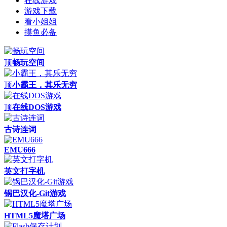
在线游戏
游戏下载
看小姐姐
摸鱼必备
顶
畅玩空间
顶
小霸王，其乐无穷
顶
在线DOS游戏
古诗连词
EMU666
英文打字机
锅巴汉化-Git游戏
HTML5魔塔广场